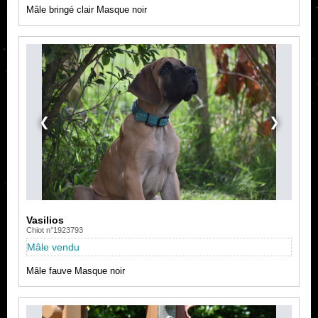
Mâle bringé clair Masque noir
❮
❯
Vasilios
Chiot n°1923793
Mâle vendu
Mâle fauve Masque noir