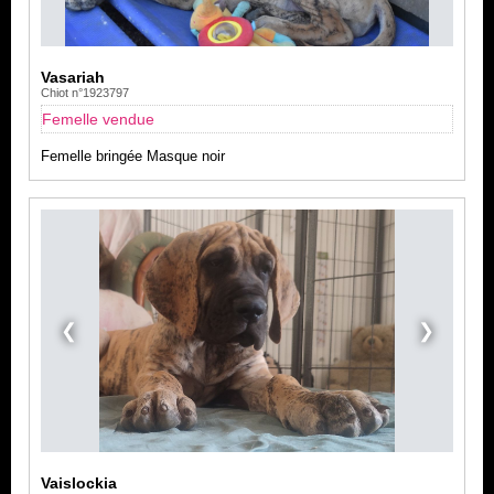
Vasariah
Chiot n°1923797
Femelle vendue
Femelle bringée Masque noir
❮
❯
Vaislockia