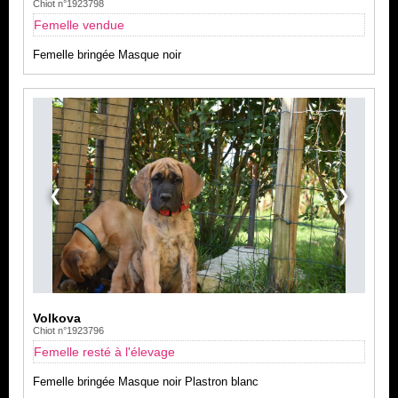
Chiot n°1923798
Femelle vendue
Femelle bringée Masque noir
❮
❯
Volkova
Chiot n°1923796
Femelle resté à l'élevage
Femelle bringée Masque noir Plastron blanc